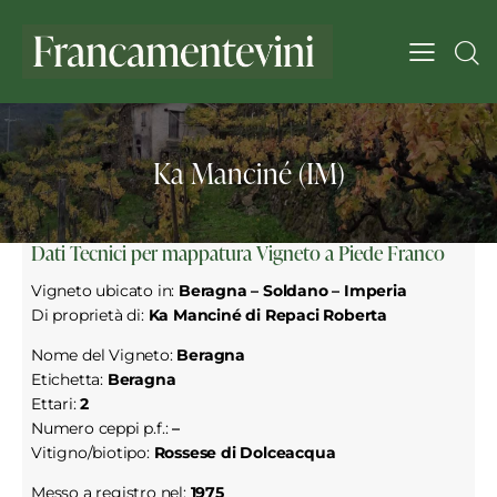
Ka Manciné (IM)
Dati Tecnici per mappatura Vigneto a Piede Franco
Vigneto ubicato in:
Beragna – Soldano – Imperia
Di proprietà di:
Ka Manciné di Repaci Roberta
Nome del Vigneto:
Beragna
Etichetta:
Beragna
Ettari:
2
Numero ceppi p.f.:
–
Vitigno/biotipo:
Rossese di Dolceacqua
Messo a registro nel:
1975