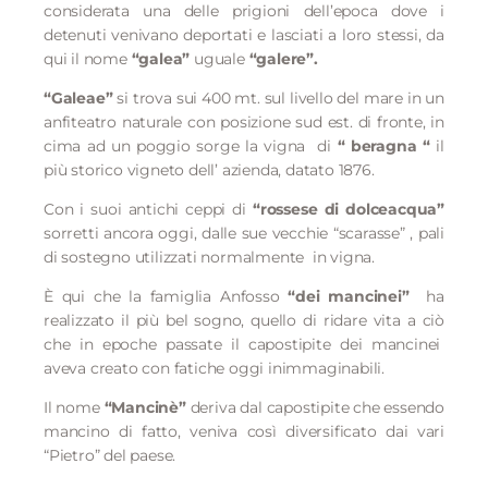
considerata una delle prigioni dell’epoca dove i
detenuti venivano deportati e lasciati a loro stessi, da
qui il nome
“galea”
uguale
“galere”.
“Galeae”
si trova sui 400 mt. sul livello del mare in un
anfiteatro naturale con posizione sud est. di fronte, in
cima ad un poggio sorge la vigna
di
“ beragna “
il
più storico vigneto dell’ azienda, datato 1876.
Con i suoi antichi ceppi di
“rossese di dolceacqua”
sorretti ancora oggi, dalle sue vecchie “scarasse” , pali
di sostegno utilizzati normalmente
in vigna.
È qui che la famiglia Anfosso
“
dei
mancinei”
ha
realizzato il più bel sogno, quello di ridare vita a ciò
che in epoche passate il capostipite dei mancinei
aveva creato con fatiche oggi inimmaginabili.
Il nome
“M
ancinè”
deriva dal capostipite che essendo
mancino di fatto, veniva così diversificato dai vari
“Pietro” del paese.