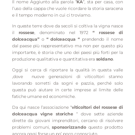
Il nome Aggiunto alla parola “
KA
“,
sta per casa, con
l’uso della cappa che vuole ricordare la storia saracena
e il tempo moderno in cui ci troviamo.
In queste terre dove da secoli si coltiva la vigna nasce
il
rossese
, denominato nel 1972
“ rossese di
dolceacqua”
o
“ dolceacqua
“
prendendo il nome
dal paese più rappresentativo ma non per questo più
importante, è storia che uno dei paesi più forti per la
produzione qualitativa e quantitativa era
soldano
.
Oggi si cerca di riportare la qualità in questa valle
,dove
nuove generazioni di viticoltori stanno
lavorando sorretti da sogni e pazzia, perché solo
questa può aiutare in certe imprese al limite delle
fatiche umane ed economiche.
Da qui nasce l’associazione “
viticoltori del rossese di
dolceacqua vigne storiche
“ dove sette aziende
dirette da giovani imprenditori,
c
ercano di risolvere
problemi comuni,
sponsorizzando
questo prodotto
ancora oggi forse un po’ poco conosciuto.