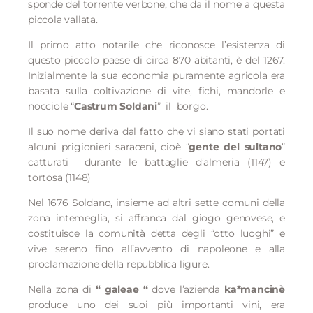
sponde del torrente verbone, che da il nome a questa
piccola vallata.
Il primo atto notarile che riconosce l’esistenza di
questo piccolo paese di circa 870 abitanti, è del 1267.
Inizialmente la sua economia puramente agricola era
basata sulla coltivazione di vite, fichi, mandorle e
nocciole “
Castrum Soldani
”
il
borgo.
Il suo nome deriva dal fatto che vi siano stati portati
alcuni prigionieri saraceni, cioè “
gente del sultano
“
catturati
durante le battaglie d’almeria (1147) e
tortosa (1148)
Nel 1676 Soldano, insieme ad altri sette comuni della
zona intemeglia, si affranca dal giogo genovese, e
costituisce la comunità detta degli “otto luoghi” e
vive sereno fino all’avvento di napoleone e alla
proclamazione della repubblica ligure.
Nella zona di
“ galeae “
dove l’azienda
ka*mancinè
produce uno dei suoi più importanti vini, era